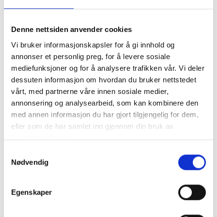
§ Å kunne ta kontakt for å tilby produkter eller
tjenester i salgsøyemed.
Denne nettsiden anvender cookies
Formålet med
Vi bruker informasjonskapsler for å gi innhold og
annonser et personlig preg, for å levere sosiale
informasjonen som
mediefunksjoner og for å analysere trafikken vår. Vi deler
innhentes
dessuten informasjon om hvordan du bruker nettstedet
vårt, med partnerne våre innen sosiale medier,
Dersom du har gitt oss ditt samtykke til utsendelse
annonsering og analysearbeid, som kan kombinere den
av nyhetsbrev o.l., vil din informasjon lagres inntil du
med annen informasjon du har gjort tilgjengelig for dem,
aktivt ber oss om å slette dine data. Behandling av
eller som de har samlet inn gjennom din bruk av
personopplysningene er basert på samtykke, og du
tjenestene deres.
kan til enhver tid trekke samtykke tilbake.
Samtykkevalg
Nødvendig
Kontaktdata som vi har lagret for å følge opp
potensielle kunder vil følge våre retningslinjer for
jevnlig sletting av slike data.
Egenskaper
Du har rett til innsyn i personopplysninger om deg