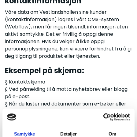
kontaktinformasjon
Våre data om Vestlandshallen sine kunder
(kontaktinformasjon) lagres i vårt CMS-system
(Webflow), men får ingen tilsendt informasjon uten
aktivt samtykke. Det er frivillig å oppgi denne
informasjonen. Hvis du velger å ikke oppgi
personopplysningene, kan vi være forhindret fra å gi
deg tilgang til produktet eller tjenesten.
Eksempel på skjema:
§ Kontaktskjema
§ Ved påmelding til å motta nyhetsbrev eller blogg
på e-post.
§ Når du laster ned dokumenter som e-bøker eller
annet
§ Å sende sende relevant informasjon til brukeren.
§ Å gi brukeren tilgang til våre produkter og
tjenester.
Samtykke
Detaljer
Om