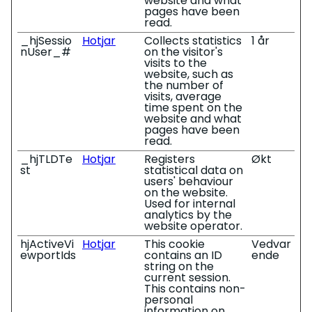
website and what
pages have been
read.
_hjSessio
Hotjar
Collects statistics
1 år
nUser_#
on the visitor's
visits to the
website, such as
the number of
visits, average
time spent on the
website and what
pages have been
read.
_hjTLDTe
Hotjar
Registers
Økt
st
statistical data on
users' behaviour
on the website.
Used for internal
analytics by the
website operator.
hjActiveVi
Hotjar
This cookie
Vedvar
ewportIds
contains an ID
ende
string on the
current session.
This contains non-
personal
information on