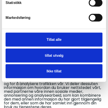
Statistikk
og hvordan de behandles. Du har også rett til å få
opplysningene rettet, slettet eller å begrense
behandlingen av personopplysningene i henhold til
Markedsføring
personopplysningsloven.
Du kan kontakte oss på
firmapost@vestlandshallen.no
for tilgang til, endring
Tillat alle
eller sletting av informasjon.
Hvordan slette
tillat utvalg
informasjonskapsler
Ikke tillat
Denne nettsiden anvender cookies. Vi bruker
informasjonskapsler for å gi innhold og annonser et
personlig preg, for å levere sosiale mediefunksjoner
og for å analysere trafikken vår. Vi deler dessuten
informasjon om hvordan du bruker nettstedet vårt,
med partnerne våre innen sosiale medier,
annonsering og analysearbeid, som kan kombinere
den med annen informasjon du har gjort tilgjengelig
for dem, eller som de har samlet inn gjennom din
bruk av tjenestene deres.