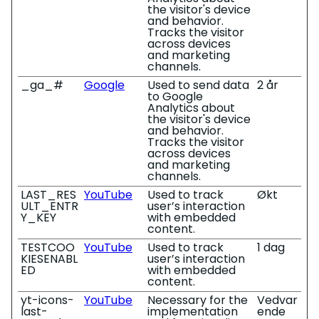
the visitor's device
and behavior.
Tracks the visitor
across devices
and marketing
channels.
_ga_#
Google
Used to send data
2 år
to Google
Analytics about
the visitor's device
and behavior.
Tracks the visitor
across devices
and marketing
channels.
LAST_RES
YouTube
Used to track
Økt
ULT_ENTR
user’s interaction
Y_KEY
with embedded
content.
TESTCOO
YouTube
Used to track
1 dag
KIESENABL
user’s interaction
ED
with embedded
content.
yt-icons-
YouTube
Necessary for the
Vedvar
last-
implementation
ende