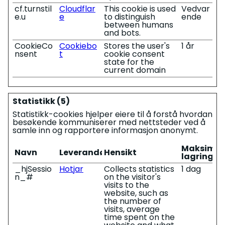
cf.turnstil
Cloudflar
This cookie is used
Vedvar
e.u
e
to distinguish
ende
between humans
and bots.
CookieCo
Cookiebo
Stores the user's
1 år
nsent
t
cookie consent
state for the
current domain
Statistikk (5)
Statistikk-cookies hjelper eiere til å forstå hvordan
besøkende kommuniserer med nettsteder ved å
samle inn og rapportere informasjon anonymt.
Maksimal
Navn
Leverandør
Hensikt
lagringsv
_hjSessio
Hotjar
Collects statistics
1 dag
n_#
on the visitor's
visits to the
website, such as
the number of
visits, average
time spent on the