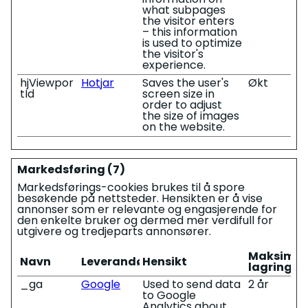
what subpages
the visitor enters
– this information
is used to optimize
the visitor's
experience.
hjViewpor
Hotjar
Saves the user's
Økt
tId
screen size in
order to adjust
the size of images
on the website.
Markedsføring (7)
Markedsførings-cookies brukes til å spore
besøkende på nettsteder. Hensikten er å vise
annonser som er relevante og engasjerende for
den enkelte bruker og dermed mer verdifull for
utgivere og tredjeparts annonsører.
Maksimal
Navn
Leverandør
Hensikt
lagringsv
_ga
Google
Used to send data
2 år
to Google
Analytics about