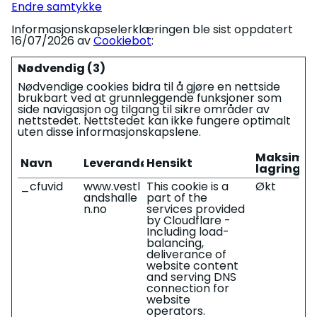
Endre samtykke
Informasjonskapselerklæringen ble sist oppdatert
16/07/2026 av
Cookiebot
:
Nødvendig (3)
Nødvendige cookies bidra til å gjøre en nettside
brukbart ved at grunnleggende funksjoner som
side navigasjon og tilgang til sikre områder av
nettstedet. Nettstedet kan ikke fungere optimalt
uten disse informasjonskapslene.
Maksimal
Navn
Leverandør
Hensikt
lagringsv
_cfuvid
www.vestl
This cookie is a
Økt
andshalle
part of the
n.no
services provided
by Cloudflare -
Including load-
balancing,
deliverance of
website content
and serving DNS
connection for
website
operators.